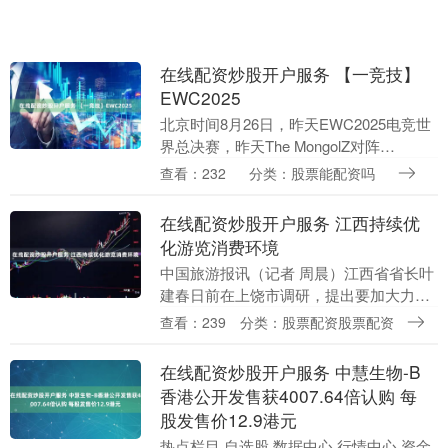
在线配资炒股开户服务 【一竞技】
EWC2025
北京时间8月26日，昨天EWC2025电竞世
界总决赛，昨天The MongolZ对阵
Aurora。图一双方火力交锋，你来我往，
查看：232
分类：股票能配资吗
MGLZ借助Techno多次沙鹰翻....
在线配资炒股开户服务 江西持续优
化游览消费环境
中国旅游报讯（记者 周晨）江西省省长叶
建春日前在上饶市调研，提出要加大力度
扩投资、促消费、稳增长，切实巩固拓展
查看：239
分类：股票配资股票配资
经济平稳向好态势；要提升服务品质在线
配资炒股开户服....
在线配资炒股开户服务 中慧生物-B
香港公开发售获4007.64倍认购 每
股发售价12.9港元
热点栏目 自选股 数据中心 行情中心 资金