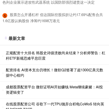
色列企业展示进攻性武器系统 以国防部强烈谴责这一决定
​股票怎么开通杠杆 佰达国际控股拟折让约17.69%配售合共
5
1.6亿股认购股份 净筹约1698万港元
最新文章
正规配资十大排名 韩股史诗级溃败尚未结束？分析师警告：杠
杆ETF新规恐难平息巨震
配资排名 AI资本支出仍增长！微软Q2签署了超1300亿美元数
据中心租约
成都股票配资平台 微软证明AI开始赚钱 Meta继续豪赌：AI投
资逻辑变了
在线股票配资公司 谷歌下一代TPU抛弃台积电CoWoS 转向英