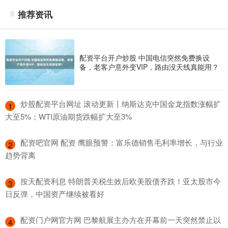
推荐资讯
配资平台开户炒股 中国电信突然免费换设
备，老客户意外变VIP，路由没天线真能用？
​炒股配资平台网址 滚动更新丨纳斯达克中国金龙指数涨幅扩
1
大至5%；WTI原油期货跌幅扩大至3%
​配资吧官网 配资 鹰眼预警：富乐德销售毛利率增长，与行业
2
趋势背离
​按天配资利息 特朗普关税生效后欧美股债齐跌！亚太股市今
3
日反弹，中国资产继续被看好
​配资门户网官方网 巴黎航展主办方在开幕前一天突然禁止以
4