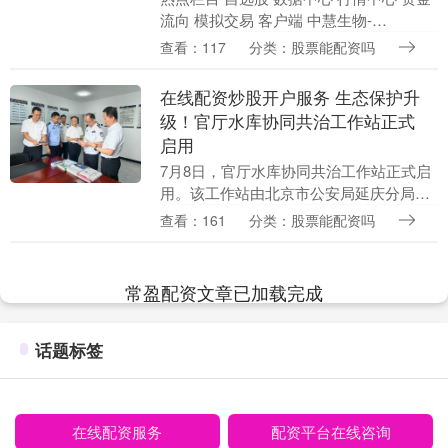
流向 模拟交易 客户端 中慧生物-
B（02627）公布配发结果，公司全球发售
查看：117
分类：股票能配资吗
3344.26万股股份，香港公开发售占11....
在线配资炒股开户服务 生态保护升
级！官厅水库协同共治工作站正式
启用
7月8日，官厅水库协同共治工作站正式启
用。该工作站由北京市公安局延庆分局、
北京市官厅水库管理处合作共建，聚焦官
查看：161
分类：股票能配资吗
厅水库生态环境保护在线配资炒股开户服
务，是强化警水....
常盈配资文章已加载完成
话题标签
在线配资服务
配资平台在线咨询