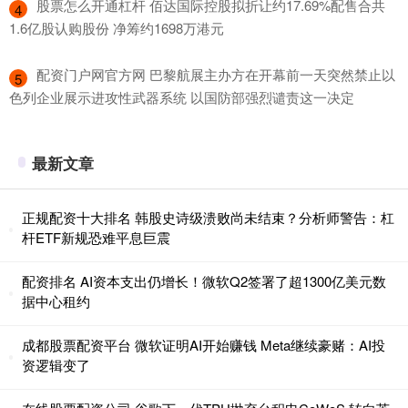
​股票怎么开通杠杆 佰达国际控股拟折让约17.69%配售合共
4
1.6亿股认购股份 净筹约1698万港元
​配资门户网官方网 巴黎航展主办方在开幕前一天突然禁止以
5
色列企业展示进攻性武器系统 以国防部强烈谴责这一决定
最新文章
正规配资十大排名 韩股史诗级溃败尚未结束？分析师警告：杠
杆ETF新规恐难平息巨震
配资排名 AI资本支出仍增长！微软Q2签署了超1300亿美元数
据中心租约
成都股票配资平台 微软证明AI开始赚钱 Meta继续豪赌：AI投
资逻辑变了