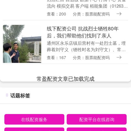
流向 模拟交易 客户端 栢能集团（01263）
发布公告线下配资公司，根据公司向新加
查看：200
分类：股票能配资吗
坡交易所提出将其于新加坡交易所的第
二....
线下配资公司 抗战烈士牺牲80年
后，我们帮助他们找到了亲人
通州区永乐店镇后营村有一处烈士墓，埋
葬着刘守义（牺牲时名为刘守文）、常贵
财及张福宽三位在抗日战争期间牺牲的烈
查看：167
分类：股票能配资吗
士。作为当年那场战斗的亲历者，后营村
党支部原书记张百....
常盈配资文章已加载完成
话题标签
在线配资服务
配资平台在线咨询