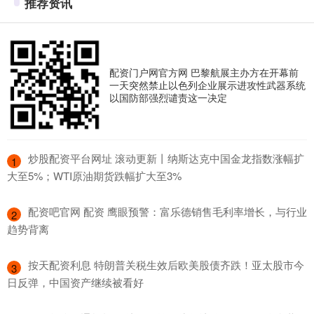
推荐资讯
配资门户网官方网 巴黎航展主办方在开幕前
一天突然禁止以色列企业展示进攻性武器系统
以国防部强烈谴责这一决定
​炒股配资平台网址 滚动更新丨纳斯达克中国金龙指数涨幅扩
1
大至5%；WTI原油期货跌幅扩大至3%
​配资吧官网 配资 鹰眼预警：富乐德销售毛利率增长，与行业
2
趋势背离
​按天配资利息 特朗普关税生效后欧美股债齐跌！亚太股市今
3
日反弹，中国资产继续被看好