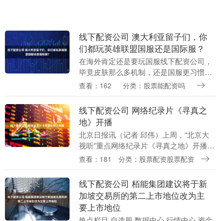
线下配资公司 澳大利亚留子们，你
们都玩英雄联盟国服还是国际服？
在海外肯定还是要玩国服线下配资公司，
毕竟皮肤那么多机制，还是国服更习惯一
些 想在海外流畅的玩国服游戏，那用UU
查看：162
分类：股票能配资吗
就够了。UU就是在海外玩国服游戏的超级
神器，简单方....
线下配资公司 网络纪录片《寻真之
地》开播
北京日报讯（记者 邱伟）上周，“北京大
视听”重点网络纪录片《寻真之地》开播。
该纪录片节目由北京市广播电视局支持指
查看：181
分类：股票配资股票配资
导，优酷联合中共甘孜州委、甘孜州人民
政府等共同出....
线下配资公司 栢能集团建议将于新
加坡交易所的第二上市地位改为主
要上市地位
热点栏目 自选股 数据中心 行情中心 资金