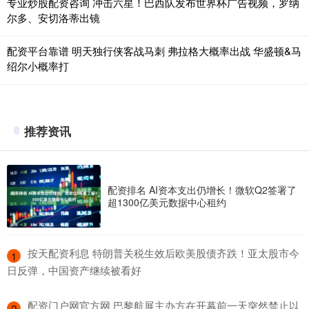
专业炒股配资咨询 冲击六星！巴西队发布世界杯广告视频，罗纳
尔多、安切洛蒂出镜
配资平台靠谱 明天独行侠客战马刺 弗拉格大概率出战 华盛顿&马
绍尔小概率打
推荐资讯
配资排名 AI资本支出仍增长！微软Q2签署了
超1300亿美元数据中心租约
​按天配资利息 特朗普关税生效后欧美股债齐跌！亚太股市今
1
日反弹，中国资产继续被看好
​配资门户网官方网 巴黎航展主办方在开幕前一天突然禁止以
2