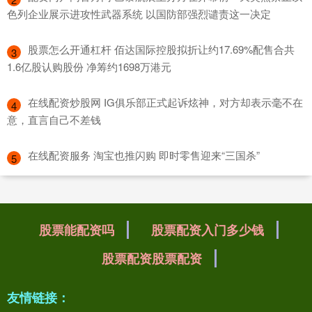
色列企业展示进攻性武器系统 以国防部强烈谴责这一决定
​股票怎么开通杠杆 佰达国际控股拟折让约17.69%配售合共
3
1.6亿股认购股份 净筹约1698万港元
​在线配资炒股网 IG俱乐部正式起诉炫神，对方却表示毫不在
4
意，直言自己不差钱
​在线配资服务 淘宝也推闪购 即时零售迎来“三国杀”
5
股票能配资吗
股票配资入门多少钱
股票配资股票配资
友情链接：