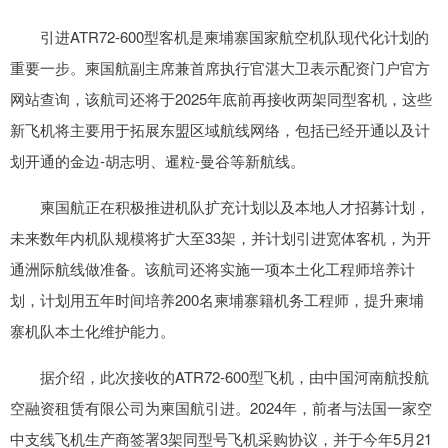
引进ATR72-600型客机是柬埔寨国家航空机队现代化计划的
重要一步。柬国航副主席兼首席执行官湛大卫表示配资门户官方
网站查询，该航司还将于2025年底前再接收两架同型客机，这些
新飞机将主要用于拓展东盟区域航线网络，包括已经开通以及计
划开通的金边-胡志明、暹粒-曼谷等新航线。
柬国航正在积极推进机队扩充计划以及本地人才招募计划，
未来数年内机队规模将扩大至33架，并计划引进宽体客机，为开
通洲际航线做准备。该航司还将实施一项本土化工程师培养计
划，计划用五年时间培养200名柬埔寨籍机务工程师，提升柬埔
寨机队本土化维护能力。
据介绍，此次接收的ATR72-600型飞机，由中国河南航投航
空融资租赁有限公司为柬国航引进。2024年，前者与法国一家空
中支线飞机生产商签署3架同型号飞机采购协议，并于今年5月21