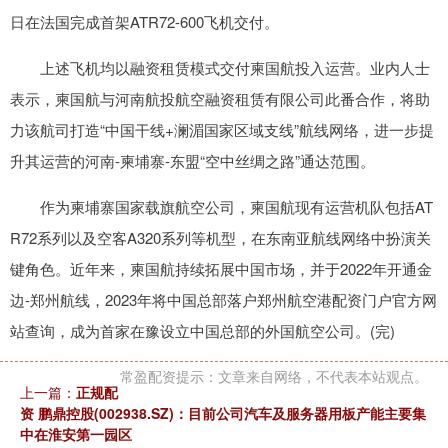
日在法国完成首架ATR72-600飞机交付。
上述飞机均以融资租赁模式交付柬国航投入运营。业内人士
表示，柬国航与河南航投航空融资租赁有限公司此番合作，将助
力该航司打造“中国干线+澜湄国家区域支线”航线网络，进一步提
升其运营的河南-柬埔寨-东盟“空中丝绸之路”通达范围。
作为柬埔寨国家载旗航空公司，柬国航现有运营机队包括AT
R72系列以及空客A320系列等机型，在东南亚航线网络中扮演关
键角色。近年来，柬国航持续拓展中国市场，并于2022年开通金
边-郑州航线，2023年将中国总部落户郑州航空港配资门户官方网
站查询，成为首家在豫设立中国总部的外国航空公司。(完)
常盈配资提示：文章来自网络，不代表本站观点。
上一篇：
正规配
资 鹏鼎控股(002938.SZ)：目前公司汽车及服务器用板产能主要集
中在淮安第一园区