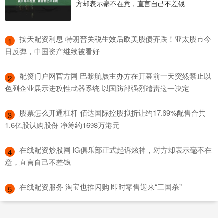
方却表示毫不在意，直言自己不差钱
​按天配资利息 特朗普关税生效后欧美股债齐跌！亚太股市今
1
日反弹，中国资产继续被看好
​配资门户网官方网 巴黎航展主办方在开幕前一天突然禁止以
2
色列企业展示进攻性武器系统 以国防部强烈谴责这一决定
​股票怎么开通杠杆 佰达国际控股拟折让约17.69%配售合共
3
1.6亿股认购股份 净筹约1698万港元
​在线配资炒股网 IG俱乐部正式起诉炫神，对方却表示毫不在
4
意，直言自己不差钱
​在线配资服务 淘宝也推闪购 即时零售迎来“三国杀”
5