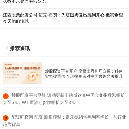
执教不只是当啦啦队长
江西股票配资公司 迈克·布朗：为塔图姆复出感到开心 但我希望
今天他们输球
推荐资讯
炒股配资平台开户 摩根士丹利邢自强：科创
实力被重估 全球投资者对中国兴趣显著提升
​炒股配资平台网址 滚动更新丨纳斯达克中国金龙指数涨幅扩
1
大至5%；WTI原油期货跌幅扩大至3%
​配资吧官网 配资 鹰眼预警：富乐德销售毛利率增长，与行业
2
趋势背离