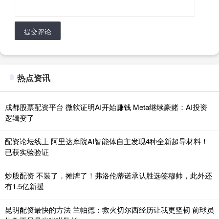
提交评论
热点资讯
成都股票配资平台 微软证明AI开始赚钱 Meta继续豪赌：AI投资
逻辑变了
配资论坛线上 阿里达摩院AI智能体自主发现4种全新超导材料！
已获实验验证
炒股配资 不装了，摊牌了！弗洛伦蒂诺承认胜选签穆帅，此外还
有1.5亿新援
昆明配资最快的方法 兰帕德：救火切尔西经历让我更坚韧 前球员